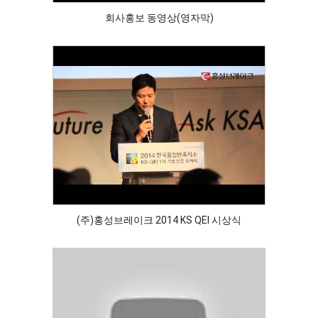
회사홍보 동영상(영자막)
(주)홍성브레이크 2014 KS QEI 시상식