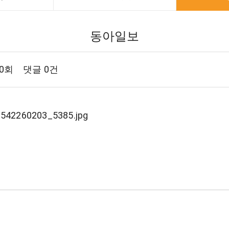
동아일보
60회
댓글
0건